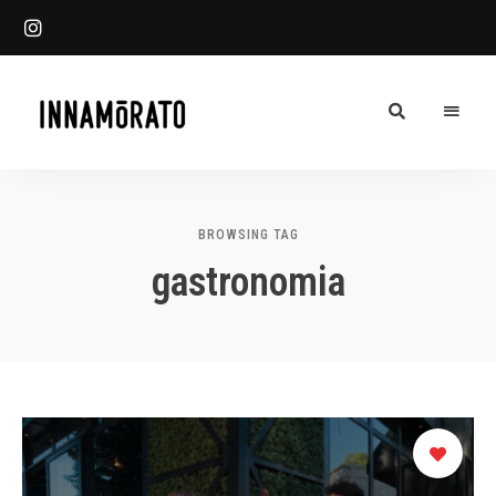
Innamorato
INN
Heladería
Blog
BROWSING TAG
gastronomia