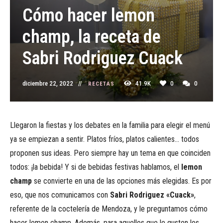
Cómo hacer lemon
champ, la receta de
Sabri Rodriguez Cuack
diciembre 22, 2022
41.9K
0
0
RECETAS
Llegaron la fiestas y los debates en la familia para elegir el menú
ya se empiezan a sentir. Platos fríos, platos calientes… todos
proponen sus ideas. Pero siempre hay un tema en que coinciden
todos: ¡la bebida! Y si de bebidas festivas hablamos, el
lemon
champ
se convierte en una de las opciones más elegidas. Es por
eso, que nos comunicamos con
Sabri Rodriguez «Cuack»
,
referente de la coctelería de Mendoza, y le preguntamos cómo
hacer lemon champ. Además, para aquellos que le gusten los