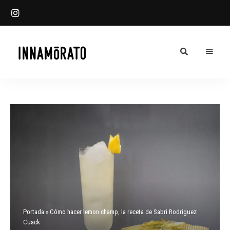
Innamorato
INN
Heladería
Blog
Portada
»
Cómo hacer lemon champ, la receta de Sabri Rodriguez
Cuack