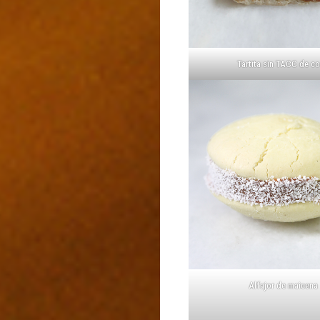
Tartita sin TACC de c
Alfajor de maicena