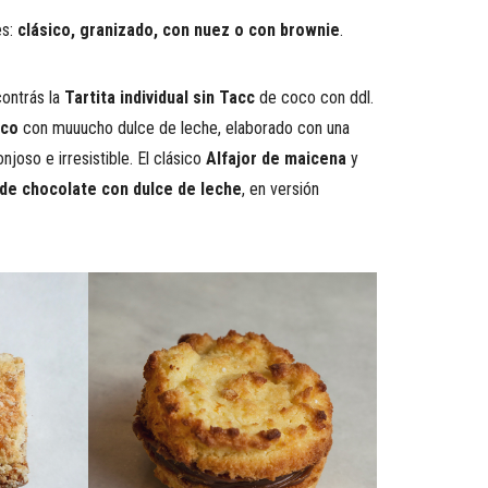
es:
clásico, granizado, con nuez o con brownie
.
contrás la
Tartita individual sin Tacc
de coco con ddl.
oco
con muuucho dulce de leche, elaborado con una
joso e irresistible. El clásico
Alfajor de maicena
y
s de chocolate con dulce de leche
, en versión