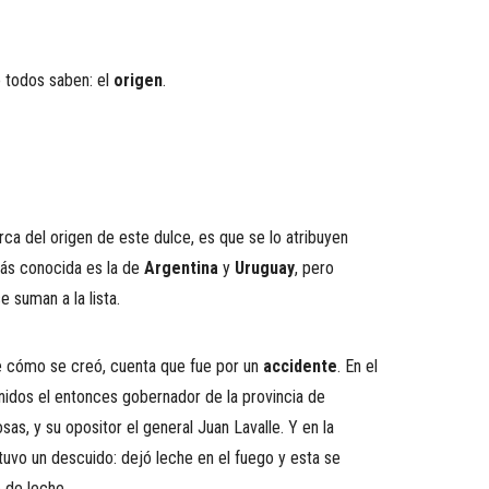
 todos saben: el
origen
.
ca del origen de este dulce, es que se lo atribuyen
más conocida es la de
Argentina
y
Uruguay
, pero
 suman a la lista.
re cómo se creó, cuenta que fue por un
accidente
. En el
idos el entonces gobernador de la provincia de
as, y su opositor el general Juan Lavalle. Y en la
tuvo un descuido: dejó leche en el fuego y esta se
 de leche.