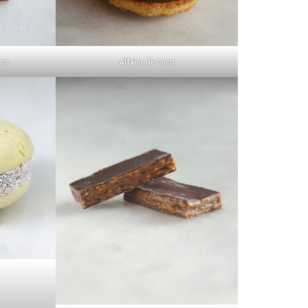
oco
Alfajor de coco