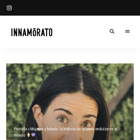
Innamorato
INN
Heladería
Blog
Portada
»
Mujeres y helado: la historia de quienes endulzaron el
mundo