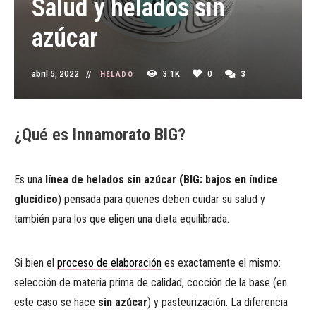
Salud y helados sin
azúcar
abril 5, 2022
3.1K
0
3
HELADO
¿Qué es
Innamorato BI
G?
Es una
línea de helados sin azúcar (BIG: bajos en índice
glucídico
) pensada para quienes deben cuidar su salud y
también para los que eligen una dieta equilibrada.
Si bien el
proceso de elaboración
es exactamente el mismo:
selección de materia prima de calidad, cocción de la base (en
este caso se hace
sin azúcar
) y pasteurización. La diferencia