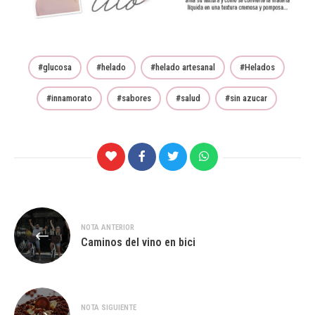
glucosa
helado
helado artesanal
Helados
innamorato
sabores
salud
sin azucar
Navegación
NOTA ANTERIOR
de
Caminos del vino en bici
entradas
NOTA SIGUIENTE