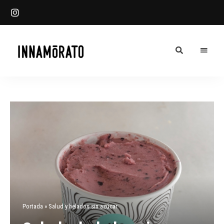
Innamorato
INN
Heladería
Blog
Portada
»
Salud y helados sin azúcar