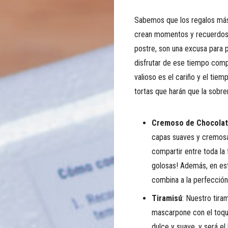
Sabemos que los regalos más
crean momentos y recuerdos.
postre, son una excusa para pr
disfrutar de ese tiempo compa
valioso es el cariño y el ti
tortas que harán que la sob
Cremoso de Chocola
capas suaves y cremosas
compartir entre toda la
golosas! Además, en es
combina a la perfección 
Tiramisú
: Nuestro tira
mascarpone con el toque
dulce y suave, y será el