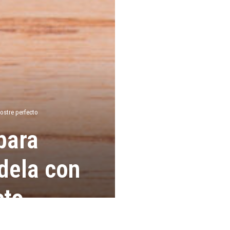
postre perfecto
 para
dela con
cto
1
0