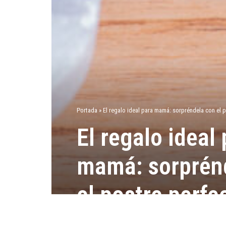
Portada
»
El regalo ideal para mamá: sorpréndela con el 
El regalo ideal
mamá: sorprén
el postre perfe
octubre 8, 2024
631
IDEAS
/
POSTRES