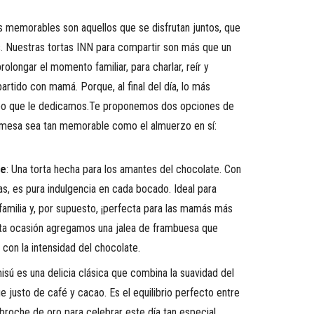
 memorables son aquellos que se disfrutan juntos, que
 Nuestras tortas INN para compartir son más que un
olongar el momento familiar, para charlar, reír y
rtido con mamá. Porque, al final del día, lo más
empo que le dedicamos.Te proponemos dos opciones de
remesa sea tan memorable como el almuerzo en sí:
te
: Una torta hecha para los amantes del chocolate. Con
, es pura indulgencia en cada bocado. Ideal para
 familia y, por supuesto, ¡perfecta para las mamás más
ta ocasión agregamos una jalea de frambuesa que
con la intensidad del chocolate.
misú es una delicia clásica que combina la suavidad del
 justo de café y cacao. Es el equilibrio perfecto entre
 broche de oro para celebrar este día tan especial.