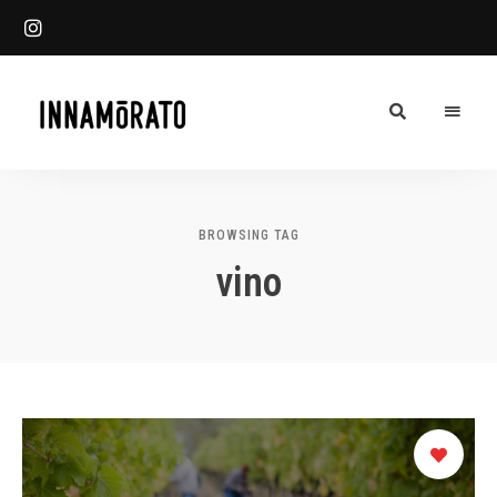
Innamorato
INN
Heladería
Blog
BROWSING TAG
vino