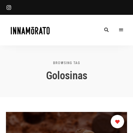
Innamorato
INN
Heladería
Blog
BROWSING TAG
Golosinas