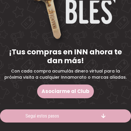
¡Tus compras en INN ahora te
dan más!
Con cada compra acumulás dinero virtual para la
próxima visita a cualquier Innamorato o marcas aliadas.
Asociarme al Club
T
Seguí estos pasos
e
r