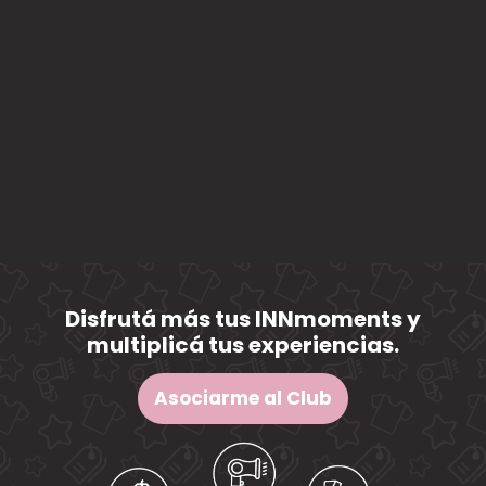
o
a
I
N
N
c
l
u
b
?
Disfrutá más tus INNmoments y
multiplicá tus experiencias.
Asociarme al Club